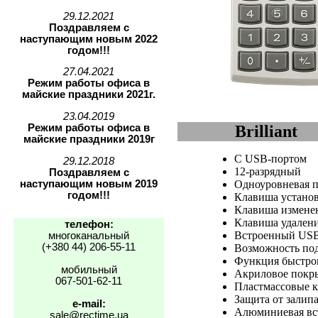
29.12.2021
Поздравляем с
наступающим новым 2022
годом!!!
27.04.2021
Режим работы офиса в
майские праздники 2021г.
23.04.2019
Режим работы офиса в
Brilliant
майские праздники 2019г
С USB-портом
29.12.2018
12-разрядный
Поздравляем с
наступающим новым 2019
Одноуровневая п
годом!!!
Клавиша установ
Клавиша изменен
Клавиша удален
телефон:
Встроенный USB
многоканальный
(+380 44) 206-55-11
Возможность под
Функция быстрог
мобильный
Акриловое покр
067-501-62-11
Пластмассовые 
Защита от залип
e-mail:
Алюминиевая вс
sale@rectime.ua