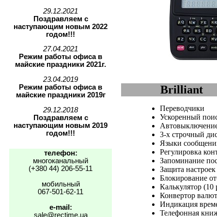
29.12.2021
Поздравляем с
наступающим новым 2022
годом!!!
27.04.2021
Режим работы офиса в
майские праздники 2021г.
23.04.2019
Режим работы офиса в
Brilliant
майские праздники 2019г
Переводчики
29.12.2018
Ускоренный поис
Поздравляем с
наступающим новым 2019
Автовыключени
годом!!!
3-х строчный дис
Языки сообщений
Регулировка кон
телефон:
Запоминание пос
многоканальный
(+380 44) 206-55-11
Защита настроек
Блокирование от
мобильный
Калькулятор (10
067-501-62-11
Конвертор валют
Индикация време
e-mail:
Телефонная кни
sale@rectime.ua