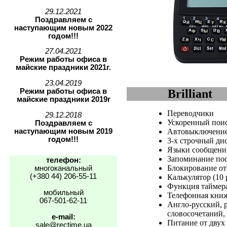
29.12.2021
Поздравляем с
наступающим новым 2022
годом!!!
27.04.2021
Режим работы офиса в
майские праздники 2021г.
23.04.2019
Режим работы офиса в
Brilliant
майские праздники 2019г
Переводчики
29.12.2018
Ускоренный поис
Поздравляем с
наступающим новым 2019
Автовыключени
годом!!!
3-х строчный дис
Языки сообщений
Запоминание пос
телефон:
Блокирование от
многоканальный
(+380 44) 206-55-11
Калькулятор (10
Функция таймера
мобильный
Телефонная кни
067-501-62-11
Англо-русский, р
словосочетаний, 
e-mail:
Питание от двух
sale@rectime.ua