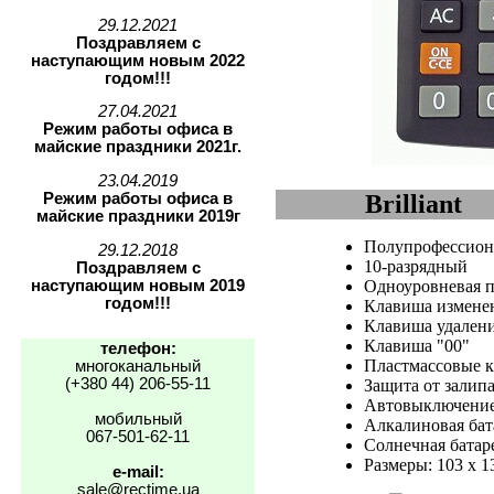
29.12.2021
Поздравляем с
наступающим новым 2022
годом!!!
27.04.2021
Режим работы офиса в
майские праздники 2021г.
23.04.2019
Режим работы офиса в
Brilliant
майские праздники 2019г
Полупрофессио
29.12.2018
10-разрядный
Поздравляем с
наступающим новым 2019
Одноуровневая п
годом!!!
Клавиша изменен
Клавиша удален
Клавиша "00"
телефон:
Пластмассовые 
многоканальный
(+380 44) 206-55-11
Защита от залип
Автовыключение
мобильный
Алкалиновая бат
067-501-62-11
Солнечная батар
Размеры: 103 x 1
e-mail:
sale@rectime.ua