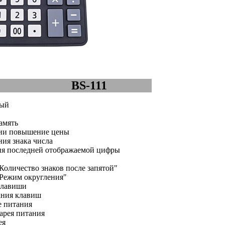
BS-111
ный
амять
ии повышение цены
ия знака числа
ия последней отображаемой цифры
Количество знаков после запятой"
Режим округления"
клавиши
ания клавиш
 питания
арея питания
ея