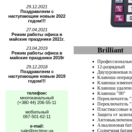
29.12.2021
Поздравляем с
наступающим новым 2022
годом!!!
27.04.2021
Режим работы офиса в
майские праздники 2021г.
23.04.2019
Brilliant
Режим работы офиса в
майские праздники 2019г
Профессиональ
12-разрядный
29.12.2018
Поздравляем с
Двухуровневая п
наступающим новым 2019
Клавиша операц
годом!!!
Клавиша изменен
Клавиша удален
телефон:
Клавиша "00"
многоканальный
Переключатель "
(+380 44) 206-55-11
Переключатель "
Пластмассовые 
мобильный
Защита от залип
067-501-62-11
Автовыключение
Алкалиновая бат
e-mail:
Солнечная батар
sale@rectime.ua