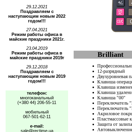
29.12.2021
Поздравляем с
наступающим новым 2022
годом!!!
27.04.2021
Режим работы офиса в
майские праздники 2021г.
23.04.2019
Режим работы офиса в
Brilliant
майские праздники 2019г
Профессиональ
29.12.2018
12-разрядный
Поздравляем с
наступающим новым 2019
Двухуровневая п
годом!!!
Клавиша операц
Клавиша изменен
Клавиша удален
телефон:
Клавиша "00"
многоканальный
(+380 44) 206-55-11
Переключатель "
Переключатель "
мобильный
Акриловое покр
067-501-62-11
Пластмассовые 
Защита от залип
e-mail:
Автовыключение
sale@rectime.ua