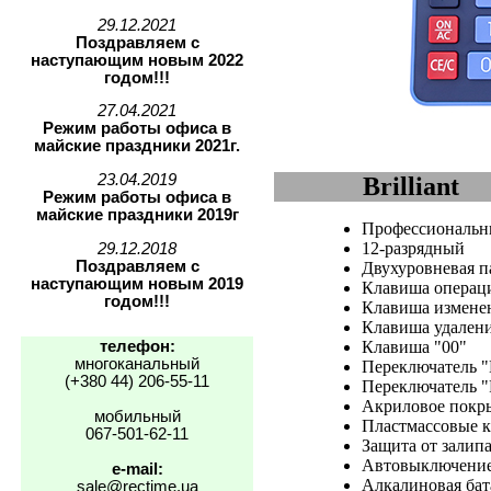
29.12.2021
Поздравляем с
наступающим новым 2022
годом!!!
27.04.2021
Режим работы офиса в
майские праздники 2021г.
23.04.2019
Brilliant
Режим работы офиса в
майские праздники 2019г
Профессиональ
12-разрядный
29.12.2018
Поздравляем с
Двухуровневая п
наступающим новым 2019
Клавиша операц
годом!!!
Клавиша изменен
Клавиша удален
телефон:
Клавиша "00"
многоканальный
Переключатель "
(+380 44) 206-55-11
Переключатель "
Акриловое покр
мобильный
Пластмассовые 
067-501-62-11
Защита от залип
Автовыключение
e-mail:
Алкалиновая бат
sale@rectime.ua