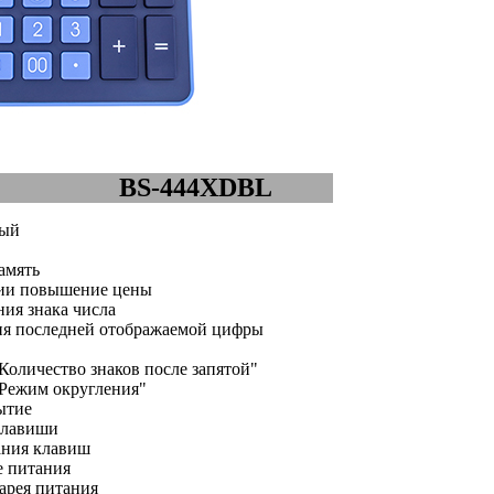
BS-444XDBL
ный
амять
ии повышение цены
ия знака числа
ия последней отображаемой цифры
Количество знаков после запятой"
Режим округления"
ытие
клавиши
ания клавиш
 питания
арея питания