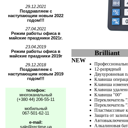
29.12.2021
Поздравляем с
наступающим новым 2022
годом!!!
27.04.2021
Режим работы офиса в
майские праздники 2021г.
23.04.2019
Режим работы офиса в
Brilliant
майские праздники 2019г
NEW
Профессиональ
29.12.2018
12-разрядный
Поздравляем с
наступающим новым 2019
Двухуровневая п
годом!!!
Клавиша операц
Клавиша изменен
Клавиша удален
телефон:
Клавиша "00"
многоканальный
(+380 44) 206-55-11
Переключатель "
Переключатель "
мобильный
Пластмассовые 
067-501-62-11
Защита от залип
Автовыключение
e-mail:
Алкалиновая бат
sale@rectime.ua