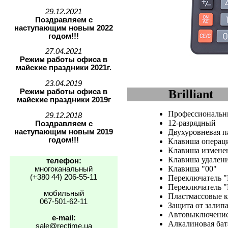
29.12.2021
Поздравляем с
наступающим новым 2022
годом!!!
27.04.2021
Режим работы офиса в
майские праздники 2021г.
23.04.2019
Режим работы офиса в
Brilliant
майские праздники 2019г
Профессиональ
29.12.2018
12-разрядный
Поздравляем с
наступающим новым 2019
Двухуровневая п
годом!!!
Клавиша операц
Клавиша изменен
Клавиша удален
телефон:
Клавиша "00"
многоканальный
(+380 44) 206-55-11
Переключатель "
Переключатель "
мобильный
Пластмассовые 
067-501-62-11
Защита от залип
Автовыключение
e-mail:
Алкалиновая бат
sale@rectime.ua