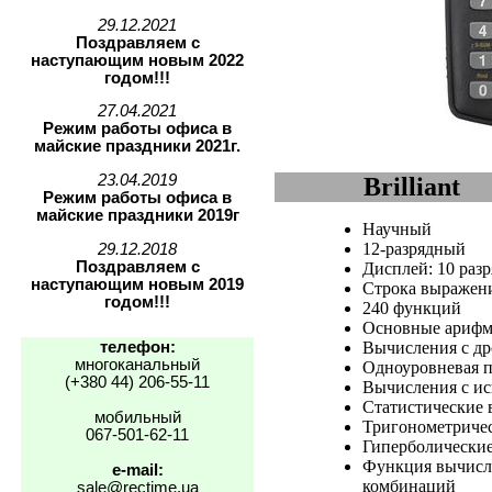
29.12.2021
Поздравляем с
наступающим новым 2022
годом!!!
27.04.2021
Режим работы офиса в
майские праздники 2021г.
23.04.2019
Brilliant
Режим работы офиса в
майские праздники 2019г
Научный
12-разрядный
29.12.2018
Поздравляем с
Дисплей: 10 разр
наступающим новым 2019
Строка выражени
годом!!!
240 функций
Основные арифм
телефон:
Вычисления с др
многоканальный
Одноуровневая п
(+380 44) 206-55-11
Вычисления с ис
Статистические 
мобильный
Тригонометричес
067-501-62-11
Гиперболические
Функция вычисле
e-mail:
комбинаций
sale@rectime.ua