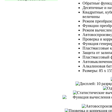
Обратные функ
Десятичные и н
Квадратные, куб
величины
Режим преобразо
Функции преобра
Режим вычислени
Автовоспроизве
Проверка и корр
Функция генери
Пластмассовые 
Защита от залип
Пластмассовый 
Автовыключение
Алкалиновая бат
Размеры: 85 x 15