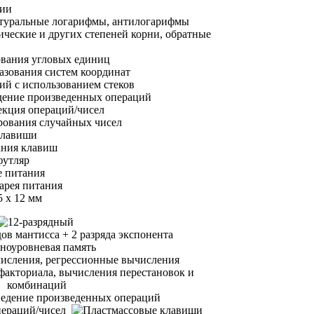
ции
атуральные логарифмы, антилогарифмы
ические и других степеней корни, обратные
вания угловых единиц
зования систем координат
й с использованием стеков
дение произведенных операций
екция операций/чисел
рования случайных чисел
клавиши
ания клавиш
футляр
 питания
арея питания
5 x 12 мм