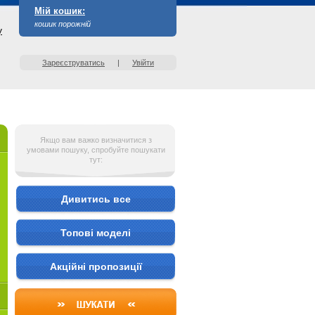
Мій кошик:
кошик порожній
у
Зареєструватись
|
Увійти
Якщо вам важко визначитися з
умовами пошуку, спробуйте пошукати
тут:
Дивитись все
Топові моделі
Акційні пропозиції