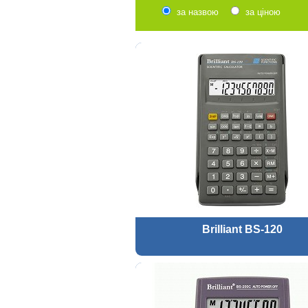
за назвою
за ціною
Brilliant BS-120