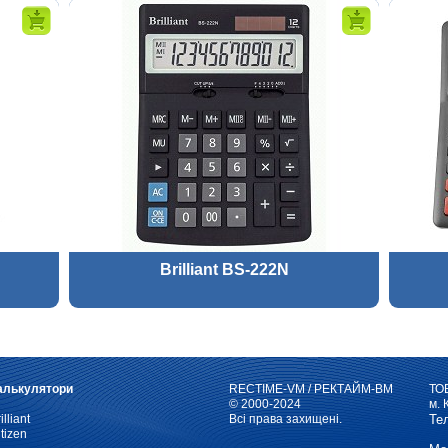
Brilliant BS-222N
алькулятори
RECTIME-VM / РЕКТАЙМ-ВМ
ТО
© 2000-2024
м. 
illiant
Всі права захищені.
Те
tizen