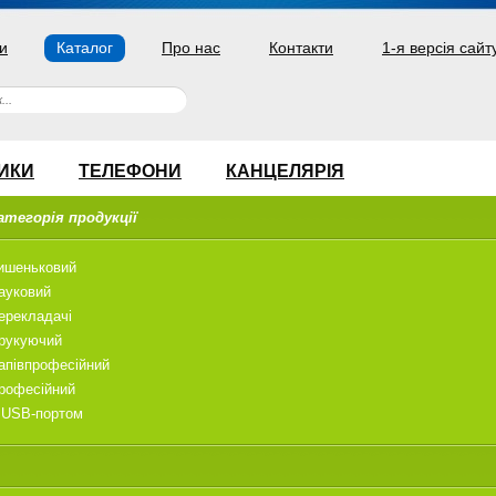
и
Каталог
Про нас
Контакти
1-я версія сайт
ИКИ
ТЕЛЕФОНИ
КАНЦЕЛЯРІЯ
атегорія продукції
ишеньковий
ауковий
ерекладачі
рукуючий
апівпрофесійний
рофесійний
 USB-портом