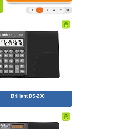
1
2
3
4
5
Brilliant BS-200