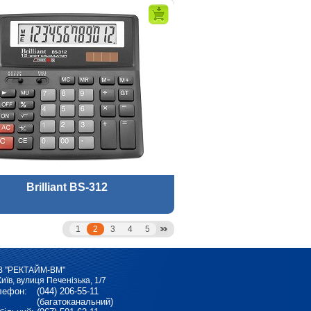
Brilliant BS-312
1
2
3
4
5
В "РЕКТАЙМ-ВМ"
Київ, вулиця Печенізька, 1/7
лефон:
(044) 206-55-11
(багатоканальний)