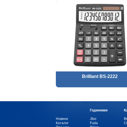
Brilliant BS-2222
Годинники
К
Новини
Jibo
Br
Каталог
Fuda
Ci