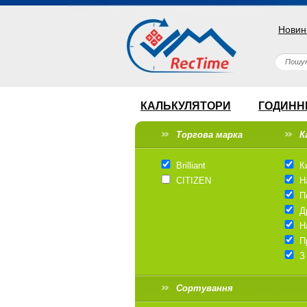
Новин
КАЛЬКУЛЯТОРИ
ГОДИНН
Торгова марка
К
Brilliant
К
CITIZEN
Н
П
Д
Н
П
З
Сортування