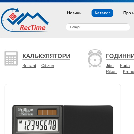
Новини
Каталог
Про 
КАЛЬКУЛЯТОРИ
ГОДИНН
Brilliant
Citizen
Jibo
Fuda
Rikon
Kron