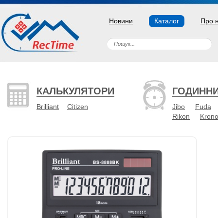
Новини
Каталог
Про 
КАЛЬКУЛЯТОРИ
ГОДИНН
Brilliant
Citizen
Jibo
Fuda
Rikon
Kron