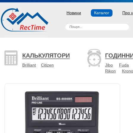
Новини
Каталог
Про 
КАЛЬКУЛЯТОРИ
ГОДИНН
Brilliant
Citizen
Jibo
Fuda
Rikon
Kron