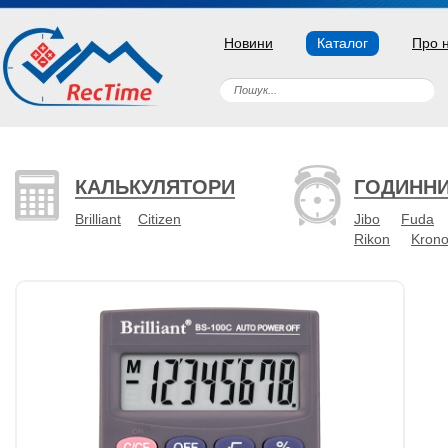
Новини
Каталог
Про 
КАЛЬКУЛЯТОРИ
ГОДИНН
Brilliant
Citizen
Jibo
Fuda
Rikon
Kron