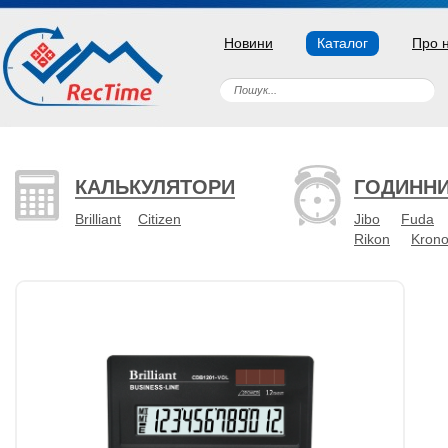
Новини
Каталог
Про 
КАЛЬКУЛЯТОРИ
ГОДИНН
Brilliant
Citizen
Jibo
Fuda
Rikon
Kron