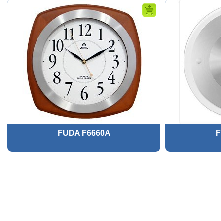
FUDA F6660A
F