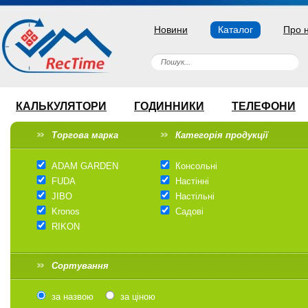
Новини
Каталог
Про 
КАЛЬКУЛЯТОРИ
ГОДИННИКИ
ТЕЛЕФОНИ
Торгова марка
Категорія продукції
ADAM GARDEN
Консольні
FUDA
Настінні
JIBO
Настільні
Kronos
Садові
RIKON
Сортування
за назвою
за ціною