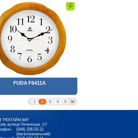
FUDA F6411A
1
2
3
4
5
В "РЕКТАЙМ-ВМ"
Київ, вулиця Печенізька, 1/7
лефон:
(044) 206-55-11
(багатоканальний)