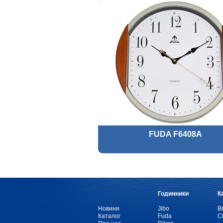
FUDA F6408A
Годинники
К
Новини
Jibo
Br
Каталог
Fuda
Ci