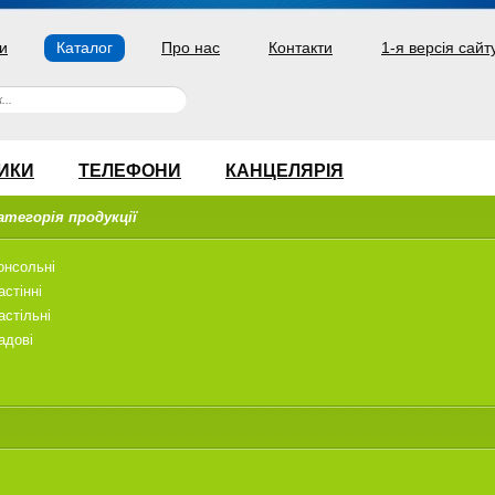
и
Каталог
Про нас
Контакти
1-я версія сайт
ИКИ
ТЕЛЕФОНИ
КАНЦЕЛЯРІЯ
атегорія продукції
онсольні
астінні
астільні
адові