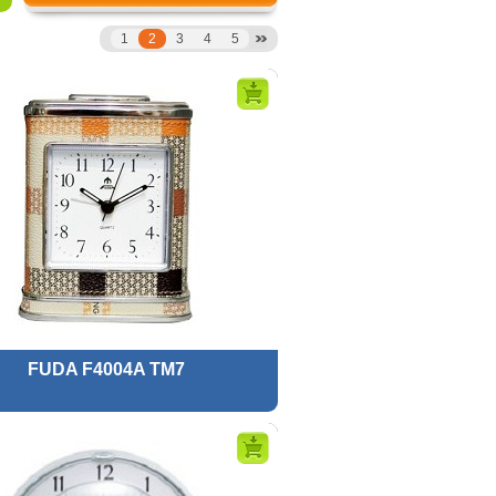
1
2
3
4
5
FUDA F4004A TM7