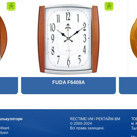
FUDA F6409A
алькулятори
RECTIME-VM / РЕКТАЙМ-ВМ
ТО
© 2000-2024
м. 
illiant
Всі права захищені.
Те
tizen