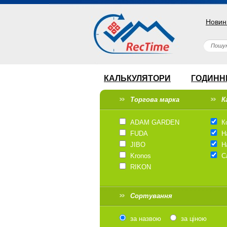
Новин
КАЛЬКУЛЯТОРИ
ГОДИНН
Торгова марка
К
ADAM GARDEN
К
FUDA
Н
JIBO
Н
Kronos
С
RIKON
Сортування
за назвою
за ціною