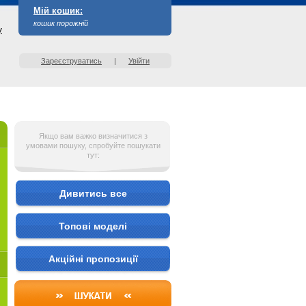
Мій кошик:
кошик порожній
у
Зареєструватись
|
Увійти
Якщо вам важко визначитися з
умовами пошуку, спробуйте пошукати
тут:
Дивитись все
Топові моделі
Акційні пропозиції