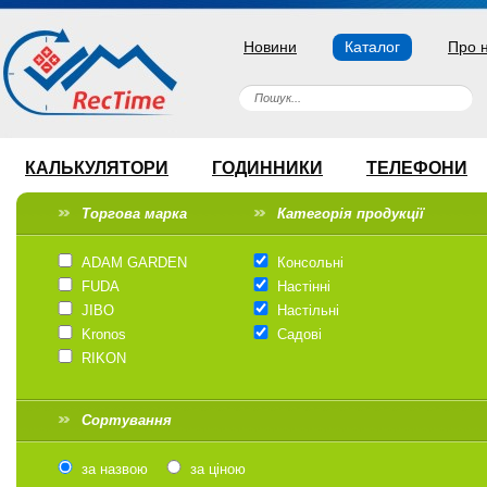
Новини
Каталог
Про 
КАЛЬКУЛЯТОРИ
ГОДИННИКИ
ТЕЛЕФОНИ
Торгова марка
Категорія продукції
ADAM GARDEN
Консольні
FUDA
Настінні
JIBO
Настільні
Kronos
Садові
RIKON
Сортування
за назвою
за ціною