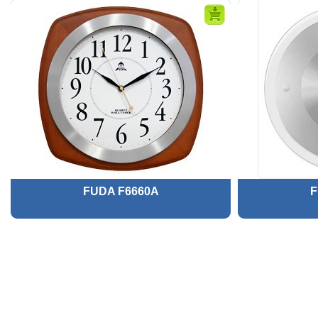
FUDA F6660A
F