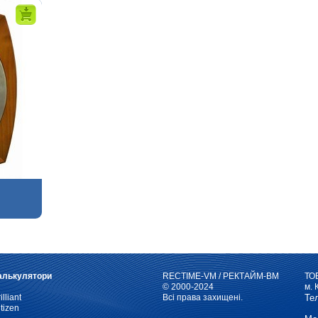
алькулятори
RECTIME-VM / РЕКТАЙМ-ВМ
ТО
© 2000-2024
м. 
illiant
Всі права захищені.
Те
tizen