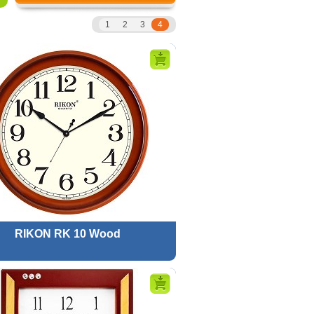
1
2
3
4
RIKON RK 10 Wood