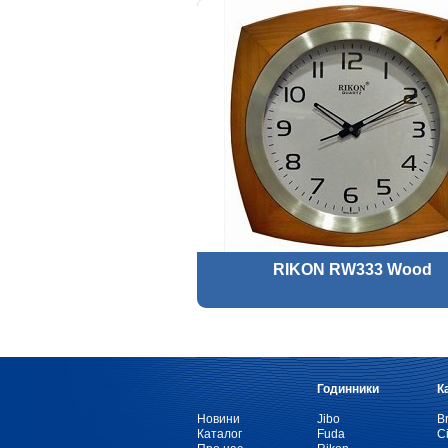
RIKON RW333 Wood
Годинники
К
Новини
Jibo
Br
Каталог
Fuda
Ci