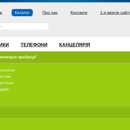
и
Каталог
Про нас
Контакти
1-я версія сайт
ИКИ
ТЕЛЕФОНИ
КАНЦЕЛЯРІЯ
атегорія продукції
онсольні
астінні
астільні
адові