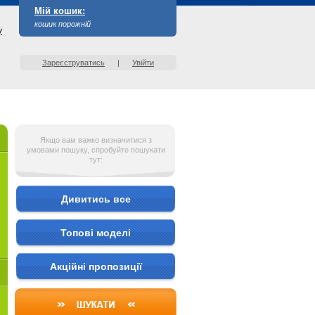
Мій кошик:
кошик порожній
у
Зареєструватись
|
Увійти
Якщо вам важко визначитися з
умовами пошуку, спробуйте пошукати
тут:
Дивитись все
Топові моделі
Акційні пропозиції