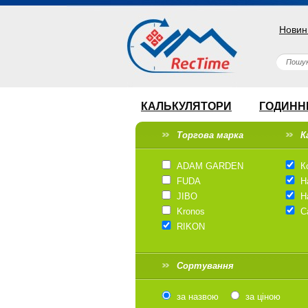
Новин
КАЛЬКУЛЯТОРИ
ГОДИНН
Торгова марка
К
ADAM GARDEN
К
FUDA
Н
JIBO
Н
Kronos
С
RIKON
Сортування
за назвою
за ціною