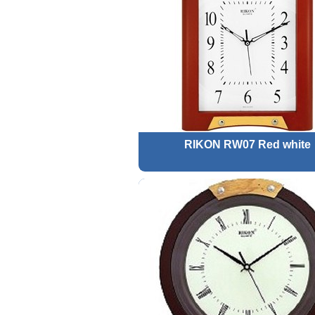
RIKON RW07 Red white