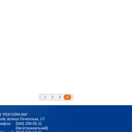
1
2
3
4
В "РЕКТАЙМ-ВМ"
Київ, вулиця Печенізька, 1/7
лефон:
(044) 206-55-11
(багатоканальний)