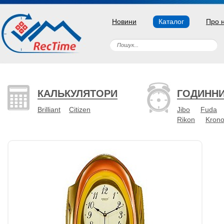
Новини
Каталог
Про 
КАЛЬКУЛЯТОРИ
ГОДИНН
Brilliant
Citizen
Jibo
Fuda
Rikon
Kron