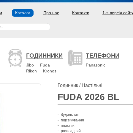
и
Каталог
Про нас
Контакти
1-я версія сайт
ГОДИННИКИ
ТЕЛЕФОНИ
Jibo
Fuda
Panasonic
Rikon
Kronos
Годинник / Настільні
FUDA 2026 BL
будильник
підсвічування
пластик
розкладний