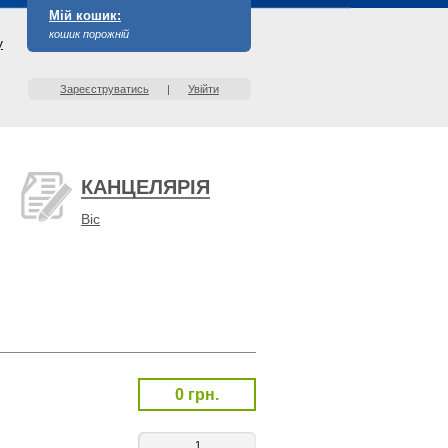
Мій кошик:
кошик порожній
у
Зареєструватись
|
Увійти
КАНЦЕЛЯРІЯ
Bic
0 грн.