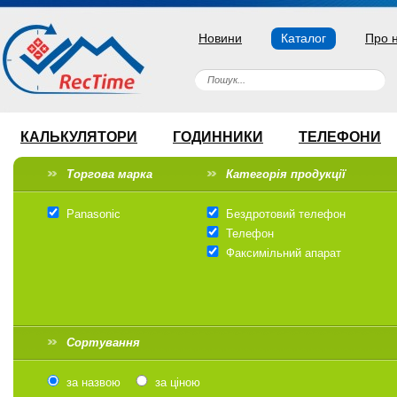
Новини
Каталог
Про 
КАЛЬКУЛЯТОРИ
ГОДИННИКИ
ТЕЛЕФОНИ
Торгова марка
Категорія продукції
Panasonic
Бездротовий телефон
Телефон
Факсимільний апарат
Сортування
за назвою
за ціною