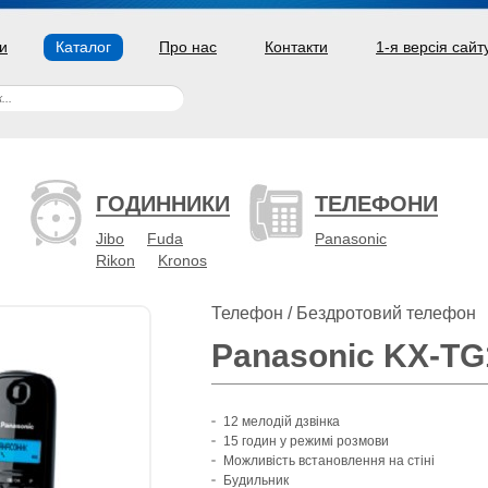
и
Каталог
Про нас
Контакти
1-я версія сайт
ГОДИННИКИ
ТЕЛЕФОНИ
Jibo
Fuda
Panasonic
Rikon
Kronos
Телефон / Бездротовий телефон
Panasonic KX-TG
12 мелодій дзвінка
15 годин у режимі розмови
Можливість встановлення на стіні
Будильник