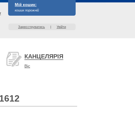
Мій кошик:
кошик порожній
у
Зареєструватись
|
Увійти
КАНЦЕЛЯРІЯ
Bic
1612