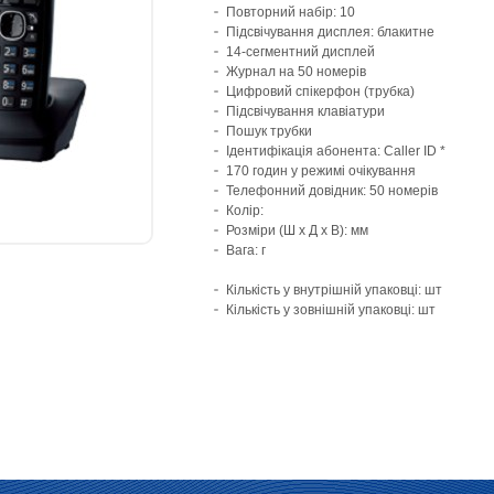
Повторний набір: 10
Підсвічування дисплея: блакитне
14-сегментний дисплей
Журнал на 50 номерів
Цифровий спікерфон (трубка)
Підсвічування клавіатури
Пошук трубки
Ідентифікація абонента: Caller ID *
170 годин у режимі очікування
Телефонний довідник: 50 номерів
Колір:
Розміри (Ш х Д х В): мм
Вага: г
Кількість у внутрішній упаковці: шт
Кількість у зовнішній упаковці: шт