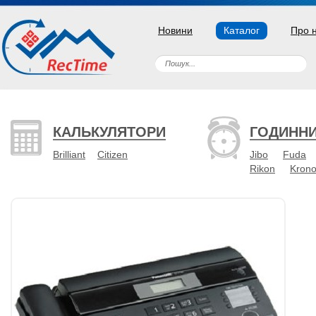
Новини
Каталог
Про 
КАЛЬКУЛЯТОРИ
ГОДИНН
Brilliant
Citizen
Jibo
Fuda
Rikon
Kron