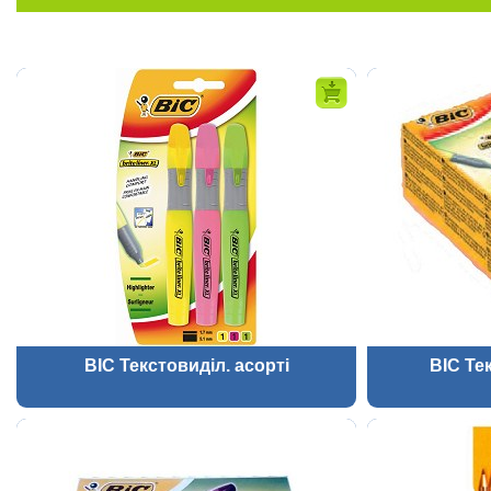
BIC Текстовиділ. асорті
BIC Те