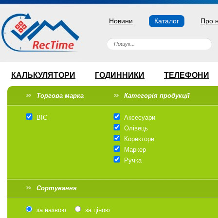
Новини
Каталог
Про 
КАЛЬКУЛЯТОРИ
ГОДИННИКИ
ТЕЛЕФОНИ
Торгова марка
Категорія продукції
BIC
Аксесуари
Олівець
Коректори
Маркер
Ручка
Сортування
за назвою
за ціною