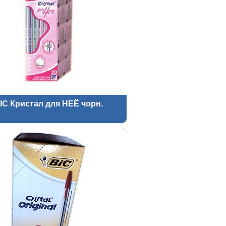
IC Кристал для НЕЁ чорн.