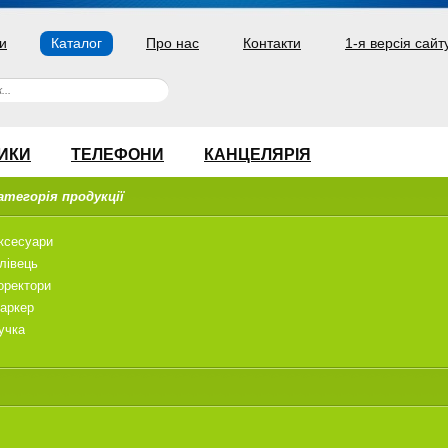
и
Каталог
Про нас
Контакти
1-я версія сайт
ИКИ
ТЕЛЕФОНИ
КАНЦЕЛЯРІЯ
атегорія продукції
ксесуари
лівець
оректори
аркер
учка