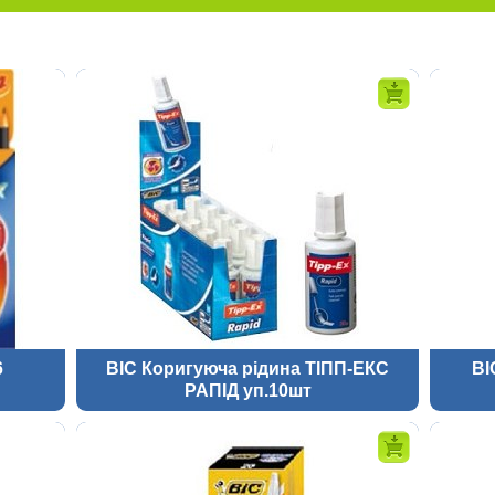
6
BIC Коригуюча рідина ТІПП-ЕКС
BI
РАПІД уп.10шт