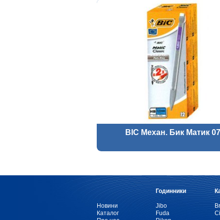
BIC Механ. Бик Матик 0
Годинники
К
Новини
Jibo
Br
Каталог
Fuda
Ci