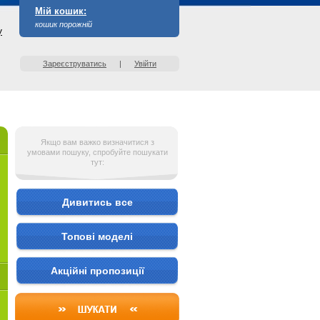
Мій кошик:
кошик порожній
у
Зареєструватись
|
Увійти
Якщо вам важко визначитися з
умовами пошуку, спробуйте пошукати
тут:
Дивитись все
Топові моделі
Акційні пропозиції