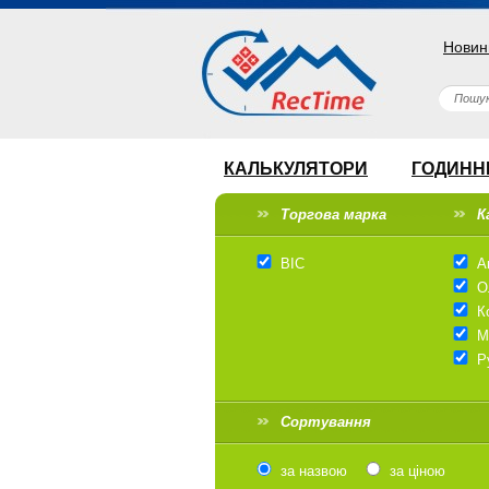
Новин
КАЛЬКУЛЯТОРИ
ГОДИНН
Торгова марка
К
BIC
А
О
К
М
Р
Сортування
за назвою
за ціною