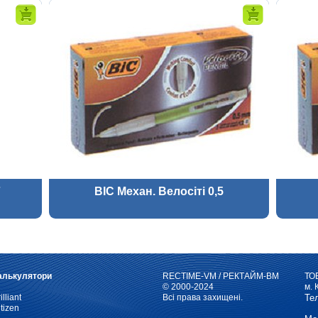
7
BIC Механ. Велосіті 0,5
алькулятори
RECTIME-VM / РЕКТАЙМ-ВМ
ТО
© 2000-2024
м. 
illiant
Всі права захищені.
Те
tizen