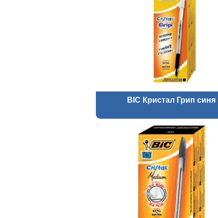
BIC Кристал Грип синя