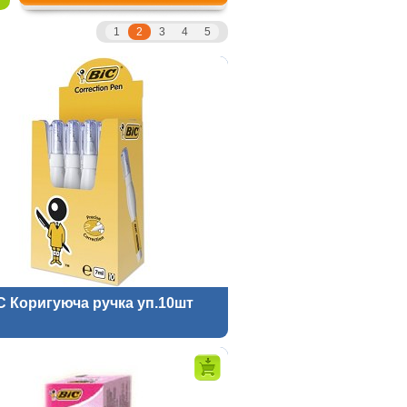
1
2
3
4
5
C Коригуюча ручка уп.10шт