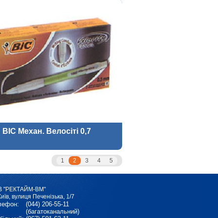
BIC Механ. Велосіті 0,7
1
2
3
4
5
В "РЕКТАЙМ-ВМ"
Київ, вулиця Печенізька, 1/7
лефон:
(044) 206-55-11
(багатоканальний)