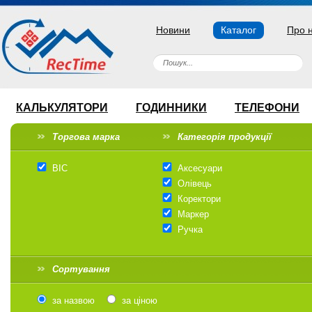
Новини
Каталог
Про 
КАЛЬКУЛЯТОРИ
ГОДИННИКИ
ТЕЛЕФОНИ
Торгова марка
Категорія продукції
BIC
Аксесуари
Олівець
Коректори
Маркер
Ручка
Сортування
за назвою
за ціною