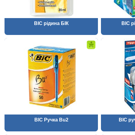
BIC рідина БІК
BIC р
BIC Ручка Bu2
BIC ру