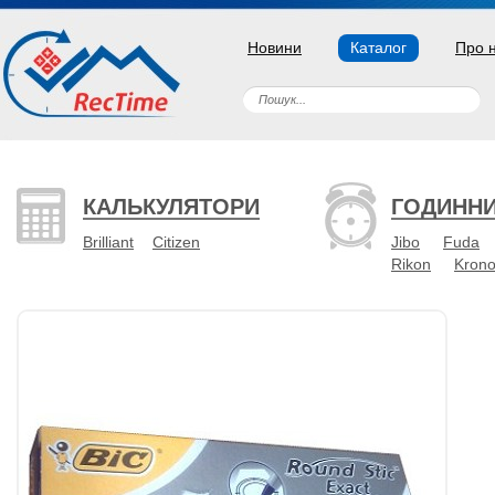
Новини
Каталог
Про 
КАЛЬКУЛЯТОРИ
ГОДИНН
Brilliant
Citizen
Jibo
Fuda
Rikon
Kron