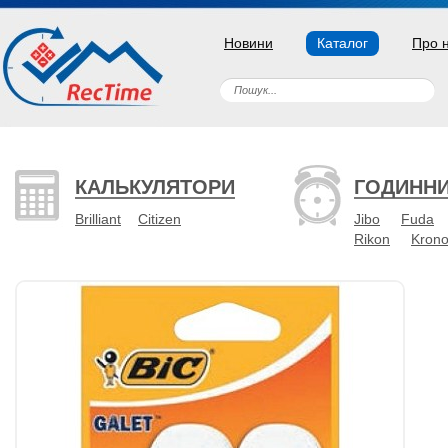
Новини
Каталог
Про 
КАЛЬКУЛЯТОРИ
ГОДИНН
Brilliant
Citizen
Jibo
Fuda
Rikon
Kron