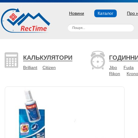
Новини
Каталог
Про 
КАЛЬКУЛЯТОРИ
ГОДИНН
Brilliant
Citizen
Jibo
Fuda
Rikon
Kron