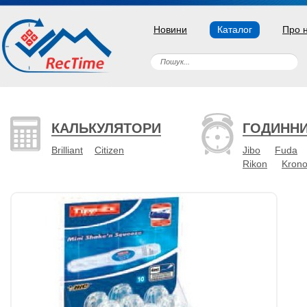
Новини
Каталог
Про 
КАЛЬКУЛЯТОРИ
ГОДИНН
Brilliant
Citizen
Jibo
Fuda
Rikon
Kron