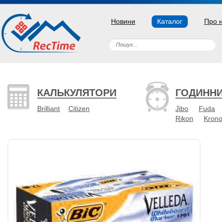
Новини
Каталог
Про 
КАЛЬКУЛЯТОРИ
ГОДИНН
Brilliant
Citizen
Jibo
Fuda
Rikon
Kron