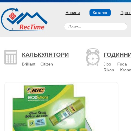
Новини
Каталог
Про 
КАЛЬКУЛЯТОРИ
ГОДИНН
Brilliant
Citizen
Jibo
Fuda
Rikon
Kron