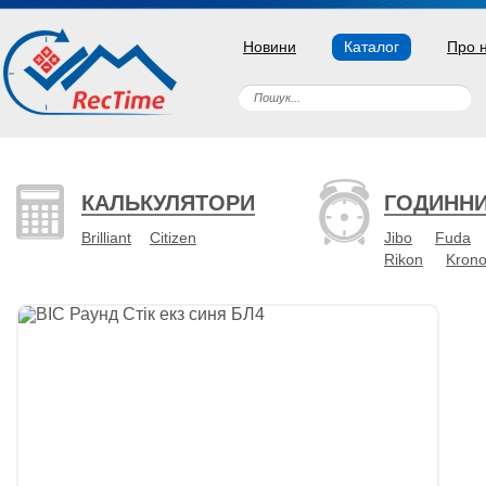
Новини
Каталог
Про 
КАЛЬКУЛЯТОРИ
ГОДИНН
Brilliant
Citizen
Jibo
Fuda
Rikon
Kron