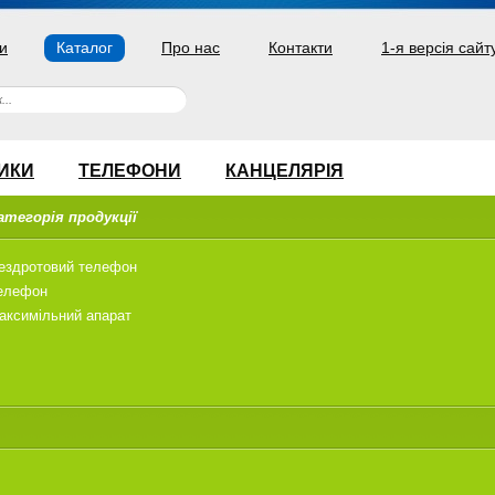
и
Каталог
Про нас
Контакти
1-я версія сайт
ИКИ
ТЕЛЕФОНИ
КАНЦЕЛЯРІЯ
атегорія продукції
ездротовий телефон
елефон
аксимільний апарат