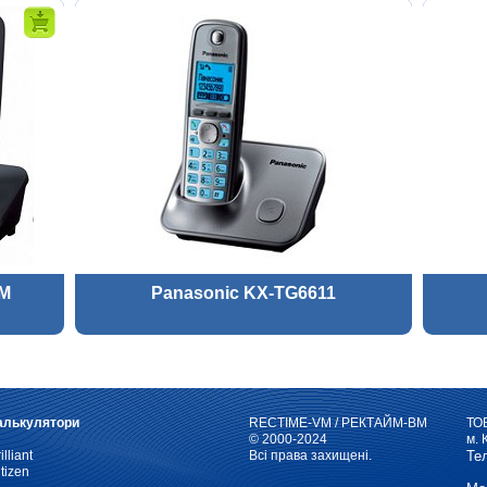
AM
Panasonic KX-TG6611
алькулятори
RECTIME-VM / РЕКТАЙМ-ВМ
ТО
© 2000-2024
м. 
illiant
Всі права захищені.
Те
tizen