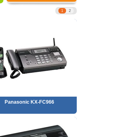
1
2
Panasonic KX-FC966