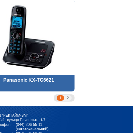
Panasonic KX-TG6621
1
2
В "РЕКТАЙМ-ВМ"
Київ, вулиця Печенізька, 1/7
лефон:
(044) 206-55-11
(багатоканальний)