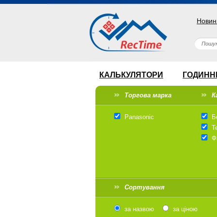
Новин
КАЛЬКУЛЯТОРИ
ГОДИНН
Торгова марка
К
Panasonic
Б
Т
Ф
Сортування
за назвою
за ціною