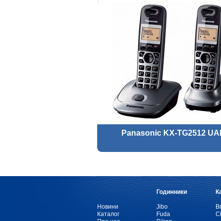
Panasonic KX-TG2512 U
Годинники
К
Новини
Jibo
Br
Каталог
Fuda
Ci