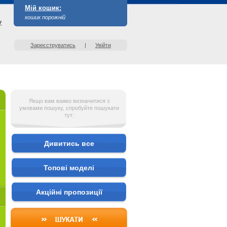
Мій кошик:
кошик порожній
у
Зареєструватись
|
Увійти
Якщо вам важко визначитися з
умовами пошуку, спробуйте пошукати
тут:
Дивитись все
Топові моделі
Акційні пропозиції