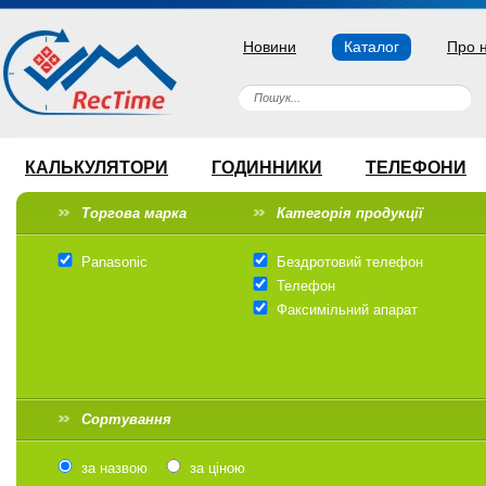
Новини
Каталог
Про 
КАЛЬКУЛЯТОРИ
ГОДИННИКИ
ТЕЛЕФОНИ
Торгова марка
Категорія продукції
Panasonic
Бездротовий телефон
Телефон
Факсимільний апарат
Сортування
за назвою
за ціною