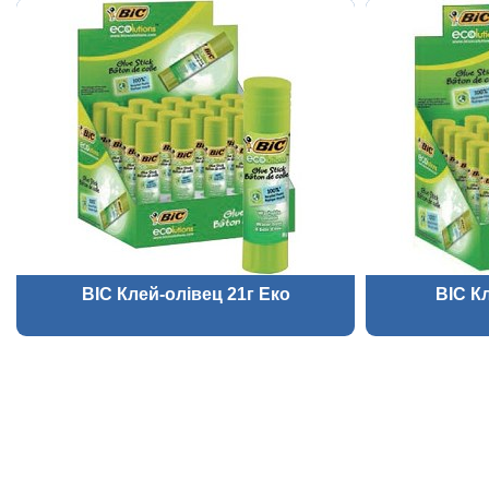
BIC Клей-олівец 21г Еко
BIC К