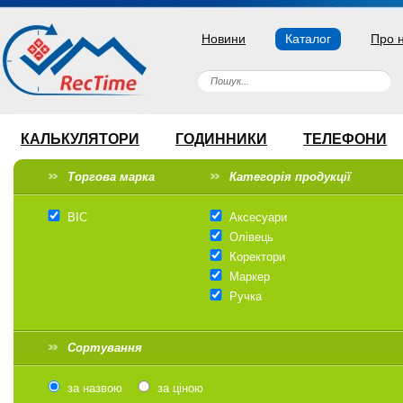
Новини
Каталог
Про 
КАЛЬКУЛЯТОРИ
ГОДИННИКИ
ТЕЛЕФОНИ
Торгова марка
Категорія продукції
BIC
Аксесуари
Олівець
Коректори
Маркер
Ручка
Сортування
за назвою
за ціною