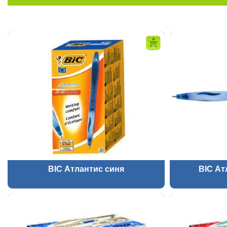
BIC Атлантис синя
BIC Ат